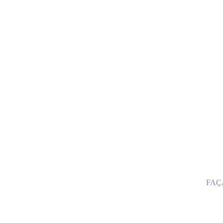
SER
O Hote
aos se
Café 
Serviç
Deck 
Trilhas
Intern
Estaci
FAÇ